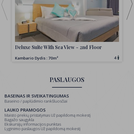
Deluxe Suite With Sea View - 2nd Floor
4
Kambario Dydis : 70m²
K
PASLAUGOS
BASEINAS IR SVEIKATINGUMAS
Baseino / paplūdimio rankšluosčiai
LAUKO PRAMOGOS
Maisto prekių pristatymas Už papildomą mokestį
Bagažo saugykla
Ekskursijų informacijos punktas
Lyginimo paslaugos Už papildomą mokestį