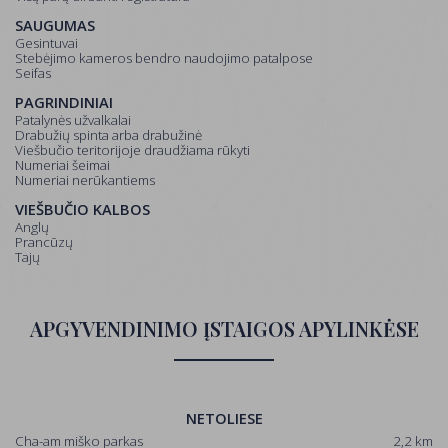
SAUGUMAS
Gesintuvai
Stebėjimo kameros bendro naudojimo patalpose
Seifas
PAGRINDINIAI
Patalynės užvalkalai
Drabužių spinta arba drabužinė
Viešbučio teritorijoje draudžiama rūkyti
Numeriai šeimai
Numeriai nerūkantiems
VIEŠBUČIO KALBOS
anglų
prancūzų
tajų
APGYVENDINIMO ĮSTAIGOS APYLINKĖSE
NETOLIESE
Cha-am miško parkas
2,2 km