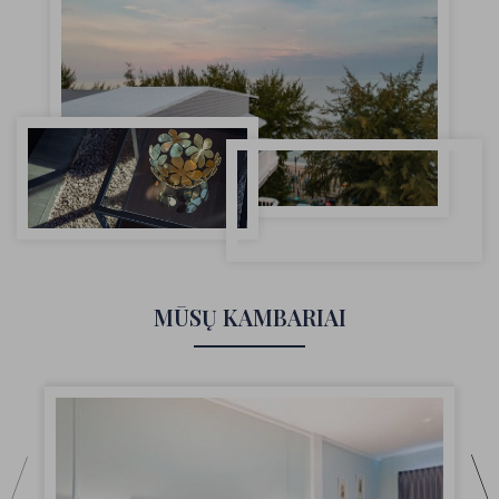
MŪSŲ KAMBARIAI
D