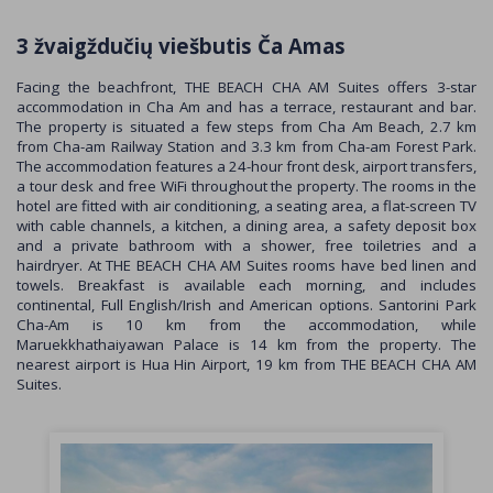
3 žvaigždučių viešbutis Ča Amas
Facing the beachfront, THE BEACH CHA AM Suites offers 3-star
accommodation in Cha Am and has a terrace, restaurant and bar.
The property is situated a few steps from Cha Am Beach, 2.7 km
from Cha-am Railway Station and 3.3 km from Cha-am Forest Park.
The accommodation features a 24-hour front desk, airport transfers,
a tour desk and free WiFi throughout the property. The rooms in the
hotel are fitted with air conditioning, a seating area, a flat-screen TV
with cable channels, a kitchen, a dining area, a safety deposit box
and a private bathroom with a shower, free toiletries and a
hairdryer. At THE BEACH CHA AM Suites rooms have bed linen and
towels. Breakfast is available each morning, and includes
continental, Full English/Irish and American options. Santorini Park
Cha-Am is 10 km from the accommodation, while
Maruekkhathaiyawan Palace is 14 km from the property. The
nearest airport is Hua Hin Airport, 19 km from THE BEACH CHA AM
Suites.