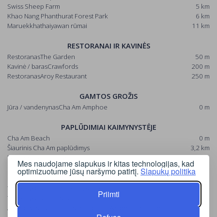
Swiss Sheep Farm
5 km
Khao Nang Phanthurat Forest Park
6 km
Maruekkhathaiyawan rūmai
11 km
RESTORANAI IR KAVINĖS
RestoranasThe Garden
50 m
Kavinė / barasCrawfords
200 m
RestoranasAroy Restaurant
250 m
GAMTOS GROŽIS
Jūra / vandenynasCha Am Amphoe
0 m
PAPLŪDIMIAI KAIMYNYSTĖJE
Cha Am Beach
0 m
Šiaurinis Cha Am paplūdimys
3,2 km
Bang Ket paplūdimys
6 km
Mes naudojame slapukus ir kitas technologijas, kad
optimizuotume jūsų naršymo patirtį.
Slapukų politika
VIEŠASIS TRANSPORTAS
TraukinysCha-am traukinių stotis
2 km
Priimti
TraukinysHuai Sai Nuea
10 km
AutobusasHua Hin - Suvarnabhumi Airport Bus Station
18 km