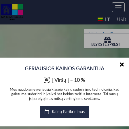
LT
USD
Virtualus Turas
BLYKSTĖ SPRĘSTI
GERIAUSIOS KAINOS GARANTIJA
Į Viršų Į – 10 %
, kad
Mes naudojame geriausią klasėje kainų suderinimo technologiją, kad
Mes 
mūsų
galėtume suderinti ir įveikti bet kokius tarifus internete! Tai mūsų
gal
įsipareigojimas mūsų vertingiems svečiams.
Kainų Patikrinimas