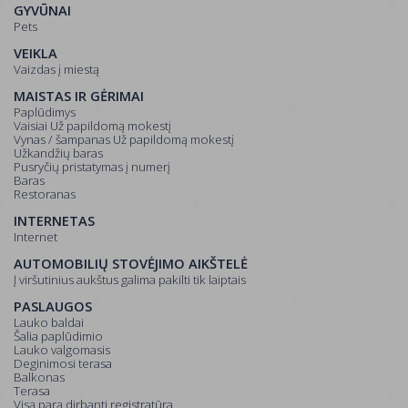
GYVŪNAI
Pets
VEIKLA
Vaizdas į miestą
MAISTAS IR GĖRIMAI
Paplūdimys
Vaisiai Už papildomą mokestį
Vynas / šampanas Už papildomą mokestį
Užkandžių baras
Pusryčių pristatymas į numerį
Baras
Restoranas
INTERNETAS
Internet
AUTOMOBILIŲ STOVĖJIMO AIKŠTELĖ
Į viršutinius aukštus galima pakilti tik laiptais
PASLAUGOS
Lauko baldai
Šalia paplūdimio
Lauko valgomasis
Deginimosi terasa
Balkonas
Terasa
Visą parą dirbanti registratūra