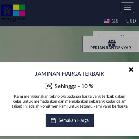
MS
USD
Lawatan Maya
PERJANJIAN DENYAR
JAMINAN HARGA TERBAIK
Sehingga - 10 %
lam
Kami menggunakan teknologi padanan harga yang terbaik dalam
Ka
alam
kelas untuk memadankan dan mengalahkan sebarang kadar dalam
kel
arga
talian! Ini adalah komitmen kami untuk tetamu kami yang berharga
tal
Semakan Harga