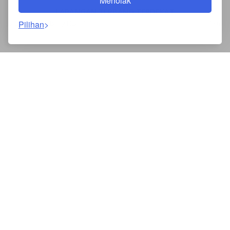
Menolak
LAPANGAN TERBANG TERDEKAT
Lapangan Terbang Hua Hin
Pilihan
17 km
KOMEN PELANGGAN
Komen Oleh Booking.com
Anne
Ken
Australia, 10/05/25
Aust
Large apartment with a huge balcony opposite the
Pel
beach. Very close to everything you need for a holiday